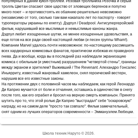
популярных в Дании кукол-троллей. Розовая тролльчиха Розочка и серый
тролль Цветан спасают свое царство от зловещих бергенов и попутно
много поют – и противостоять их обаянию решительно невозможно
(независимо от того, сколько там вам накапало лет по паспорту - говорят
туроператоры украины по египту). Дэдпул / Deadpool. Антисупергеройский
фильм, нарушивший все мыслимые и немыслимые каноны жанра.
Дэдпул любит изощренные шутки, не менее изощренные удовольствия, а
еще готов на все ради своей настоящей любви (и песен группы Wham!).
Компании Marvel удалось почти невозможное: по-настоящему рассмешить
всех хардкорных комиксовых фанатов, практически избежав их праведного
гнева. Да и вообще, когда вы в последний раз наблюдали экранизацию
комикса с обильным (и уместным) разрушением "четвертой стены", границы
между экраном и зрителем? Выживший / The Revenant. Алехандро Гонсалес
Иньярриту, известный жанровый хамелеон, снял героический вестерн,
нарушив все его известные законы.
На протяжении двух с половиной часов мы наблюдаем, как герой Леонардо
Ди Каприо мучается от боли и отчаяния, оставшись в одиночестве в снегу
после того, как его ограбил и бросил на верную смерть компаньон. Принято
шутить про то, что этой ролью Ди Каприо "выстрадал" себе "оскаровскую"
награду, но на самом деле "просто так совпало". Фильм замечательный,
снят одним из лучших операторов современности – Эммануэлем Любецки.
Школа техник Наруто © 2026.