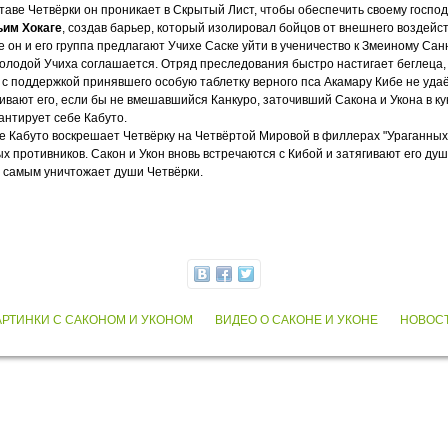
ставе Четвёрки он проникает в Скрытый Лист, чтобы обеспечить своему госп
ьим Хокаге
, создав барьер, который изолировал бойцов от внешнего воздейст
 он и его группа предлагают Учихе Саске уйти в ученичество к Змеиному Са
олодой Учиха соглашается. Отряд преследования быстро настигает беглеца, 
 с поддержкой принявшего особую таблетку верного пса Акамару Кибе не уда
ивают его, если бы не вмешавшийся Канкуро, заточивший Сакона и Укона в кук
антирует себе Кабуто.
же Кабуто воскрешает Четвёрку на Четвёртой Мировой в филлерах "Ураганных
х противников. Сакон и Укон вновь встречаются с Кибой и затягивают его ду
м самым уничтожает души Четвёрки.
АРТИНКИ С САКОНОМ И УКОНОМ
ВИДЕО О САКОНЕ И УКОНЕ
НОВОСТ