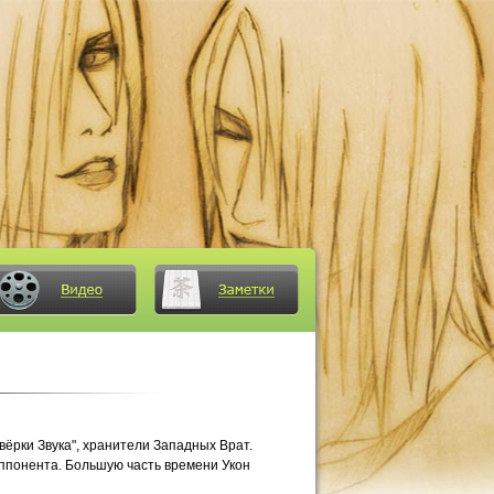
вёрки Звука", хранители Западных Врат.
оппонента. Большую часть времени Укон