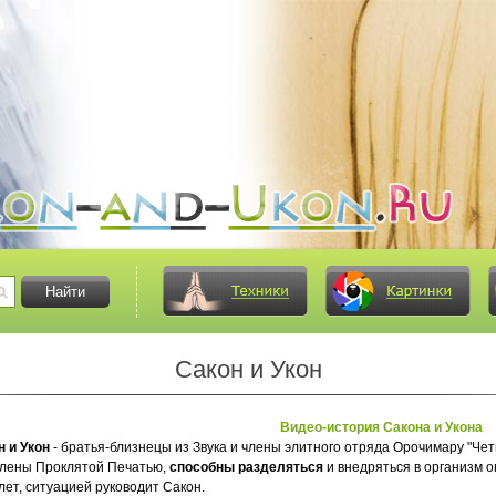
Сакон и Укон
Видео-история Сакона и Укона
н и Укон
- братья-близнецы из Звука и члены элитного отряда Орочимару "Чет
лены Проклятой Печатью,
способны разделяться
и внедряться в организм 
ет, ситуацией руководит Сакон.