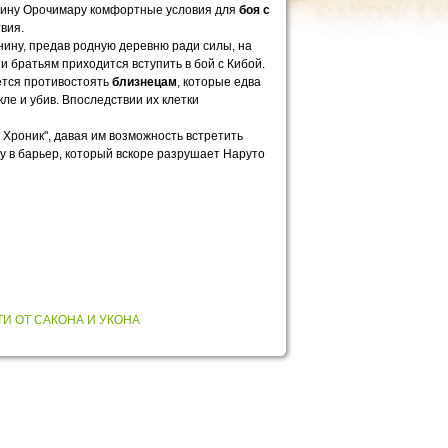
одину Орочимару комфортные условия для
боя с
вия.
ннину, предав родную деревню ради силы, на
и братьям приходится вступить в бой с Кибой.
ётся противостоять
близнецам
, которые едва
ле и убив. Впоследствии их клетки
 Хроник", давая им возможность встретить
шу в барьер, который вскоре разрушает Наруто
И ОТ САКОНА И УКОНА