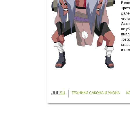
В со
Трет
Далее
что м
Даже
не уб
импл
Тот 
стары
и те
Jut.
su
ТЕХНИКИ САКОНА И УКОНА
К