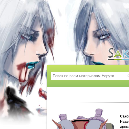
Сако
Наде
дремл