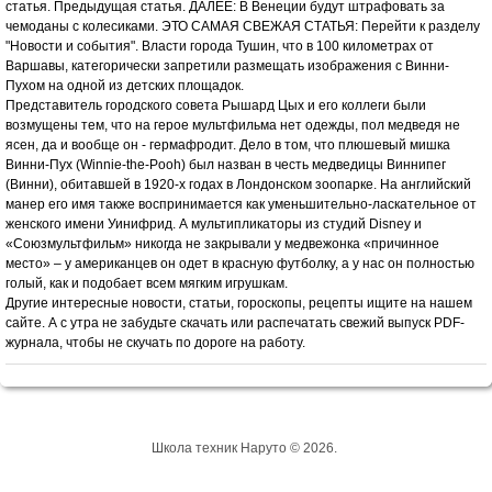
статья. Предыдущая статья. ДАЛЕЕ: В Венеции будут штрафовать за
чемоданы с колесиками. ЭТО САМАЯ СВЕЖАЯ СТАТЬЯ: Перейти к разделу
"Новости и события". Власти города Тушин, что в 100 километрах от
Варшавы, категорически запретили размещать изображения с Винни-
Пухом на одной из детских площадок.
Представитель городского совета Рышард Цых и его коллеги были
возмущены тем, что на герое мультфильма нет одежды, пол медведя не
ясен, да и вообще он - гермафродит. Дело в том, что плюшевый мишка
Винни-Пух (Winnie-the-Pooh) был назван в честь медведицы Виннипег
(Винни), обитавшей в 1920-х годах в Лондонском зоопарке. На английский
манер его имя также воспринимается как уменьшительно-ласкательное от
женского имени Уинифрид. А мультипликаторы из студий Disney и
«Союзмультфильм» никогда не закрывали у медвежонка «причинное
место» – у американцев он одет в красную футболку, а у нас он полностью
голый, как и подобает всем мягким игрушкам.
Другие интересные новости, статьи, гороскопы, рецепты ищите на нашем
сайте. А с утра не забудьте скачать или распечатать свежий выпуск PDF-
журнала, чтобы не скучать по дороге на работу.
Школа техник Наруто © 2026.