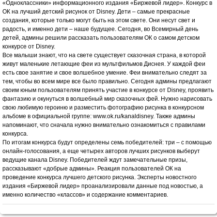
«Одноклассники» информационного издания «Биржевой лидер». Конкурс в
ОК на лучший детский рисунок от Disney. Дети – самые прекрасные
создания, которые только могут быть на этом свете. Они несут свет и
радость, и именно дети – наше будущее. Сегодня, во Всемирный день
детей, админы решили рассказать пользователям ОК о самом детском
конкурсе от Disney.
Все малыши знают, что на свете существует сказочная страна, в которой
живут маленькие летающие феи из мультфильмов Диснея. У каждой феи
есть свое занятие и свое волшебное умение. Феи внимательно следят за
тем, чтобы во всем мире все было правильно. Сегодня админы предлагают
своим юным пользователям принять участие в конкурсе от Disney, проявить
фантазию и окунуться в волшебный мир сказочных фей. Нужно нарисовать
свою любимую героиню и разместить фотографию рисунка в конкурсном
альбоме в официальной группе: www.ok.ru/kanaldisney. Также админы
напоминают, что сначала нужно внимательно ознакомиться с правилами
конкурса.
По итогам конкурса будут определены семь победителей: три – с помощью
онлайн-голосования, а еще четырех авторов лучших рисунков выберут
ведущие канала Disney. Победителей ждут замечательные призы,
рассказывают «добрые админы». Реакция пользователей ОК на
проведение конкурса лучшего детского рисунка. Эксперты новостного
издания «Биржевой лидер» проанализировали данные под новостью, а
именно количество «классов» и содержание комментариев.