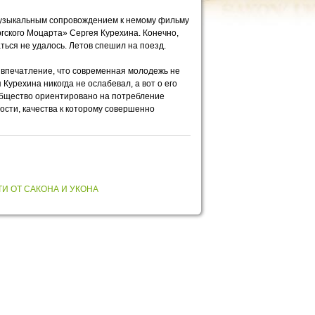
 музыкальным сопровождением к немому фильму
гского Моцарта» Сергея Курехина. Конечно,
аться не удалось. Летов спешил на поезд.
я впечатление, что современная молодежь не
Курехина никогда не ослабевал, а вот о его
 общество ориентировано на потребление
ости, качества к которому совершенно
И ОТ САКОНА И УКОНА