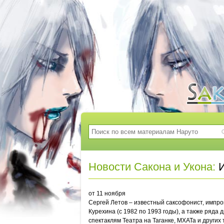
Новости Сакона и Укона:
И
от 11 ноября
Сергей Летов – известный саксофонист, импро
Курехина (с 1982 по 1993 годы), а также ряда
спектаклям Театра на Таганке, МХАТа и других