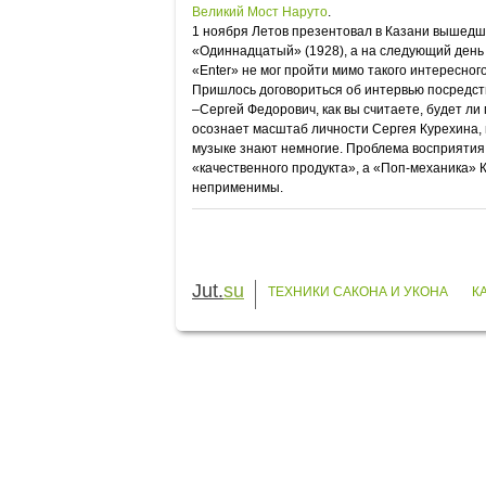
Великий Мост Наруто
.
1 ноября Летов презентовал в Казани вышедш
«Одиннадцатый» (1928), а на следующий день 
«Enter» не мог пройти мимо такого интересног
Пришлось договориться об интервью посредст
–Сергей Федорович, как вы считаете, будет л
осознает масштаб личности Сергея Курехина, н
музыке знают немногие. Проблема восприятия
«качественного продукта», а «Поп-механика» 
неприменимы.
Jut.
su
ТЕХНИКИ САКОНА И УКОНА
К