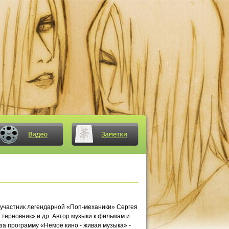
 участник легендарной «Поп-механики» Сергея
и терновник» и др. Автор музыки к фильмам и
 за программу «Немое кино - живая музыка» -