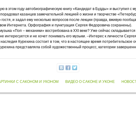
ую в этом году автобиографическую книгу «Кандидат в Будды» и выступил с
порадовал казанцев замечательной лекцией о жизни и творчестве «Петербур
о гостя, и задал ему несколько вопросов после лекции (правда, вживую пообщ
вом Интернета. Орфография и пунктуация Сергея Федоровича сохранены).
и музыка «Поп – механики» востребована в XXI веке? Уже сейчас складываетс
е интересуется и не хочет понимать его музыки. –Интерес к личности Сергея 
 наследия Курехина состоит в том, что в настоящее время потребительское
Курехина представляла собой художественный процесс, категории завершенн
АРТИНКИ С САКОНОМ И УКОНОМ
ВИДЕО О САКОНЕ И УКОНЕ
НОВОСТ