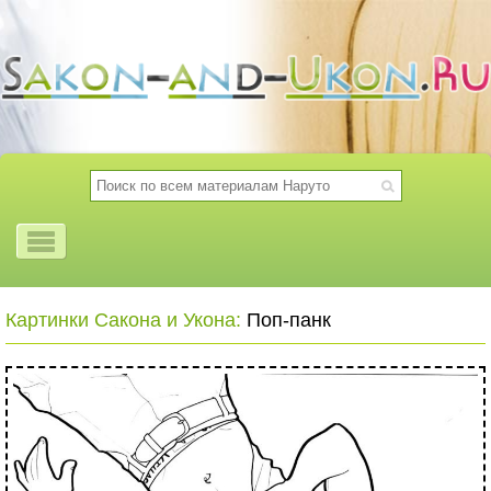
Картинки Сакона и Укона:
Поп-панк